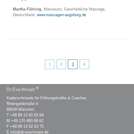
Martha Führing
, Masseurin, Ganzheitliche Massage,
Deutschland,
www.massagen-augsburg.de
1
2
3
4
®
Dr. Eva Kinast
Kaderschmiede für Führungskräfte & Coaches
Rheingoldstraße 4
80639 München
T
+49 89 13 92 63 69
M
+49 170 480 88 62
F +49 89 13 92 63 75
E
info@dr-eva-kinast.de