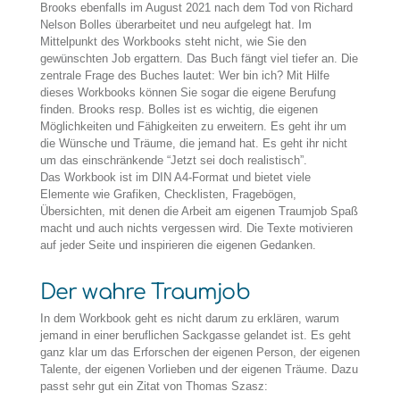
Brooks ebenfalls im August 2021 nach dem Tod von Richard
Nelson Bolles überarbeitet und neu aufgelegt hat. Im
Mittelpunkt des Workbooks steht nicht, wie Sie den
gewünschten Job ergattern. Das Buch fängt viel tiefer an. Die
zentrale Frage des Buches lautet: Wer bin ich? Mit Hilfe
dieses Workbooks können Sie sogar die eigene Berufung
finden. Brooks resp. Bolles ist es wichtig, die eigenen
Möglichkeiten und Fähigkeiten zu erweitern. Es geht ihr um
die Wünsche und Träume, die jemand hat. Es geht ihr nicht
um das einschränkende “Jetzt sei doch realistisch”.
Das Workbook ist im DIN A4-Format und bietet viele
Elemente wie Grafiken, Checklisten, Fragebögen,
Übersichten, mit denen die Arbeit am eigenen Traumjob Spaß
macht und auch nichts vergessen wird. Die Texte motivieren
auf jeder Seite und inspirieren die eigenen Gedanken.
Der wahre Traumjob
In dem Workbook geht es nicht darum zu erklären, warum
jemand in einer beruflichen Sackgasse gelandet ist. Es geht
ganz klar um das Erforschen der eigenen Person, der eigenen
Talente, der eigenen Vorlieben und der eigenen Träume. Dazu
passt sehr gut ein Zitat von Thomas Szasz: