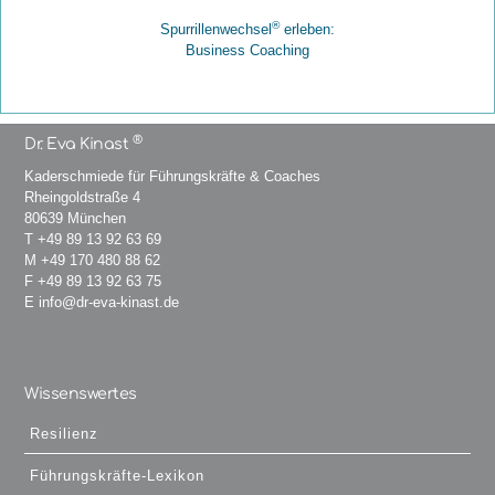
®
Spurrillenwechsel
erleben:
Business Coaching
®
Dr. Eva Kinast
Kaderschmiede für Führungskräfte & Coaches
Rheingoldstraße 4
80639 München
T
+49 89 13 92 63 69
M
+49 170 480 88 62
F +49 89 13 92 63 75
E
info@dr-eva-kinast.de
Wissenswertes
Resilienz
Führungskräfte-Lexikon