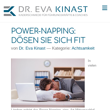
N
POWER-NAPPING:
DÖSEN SIE SICH FIT
von
Dr. Eva Kinast
— Kategorie:
Achtsamkeit
In
vielen
Ländern gehört das Power-Napping, eine Art Mittagsschlaf,