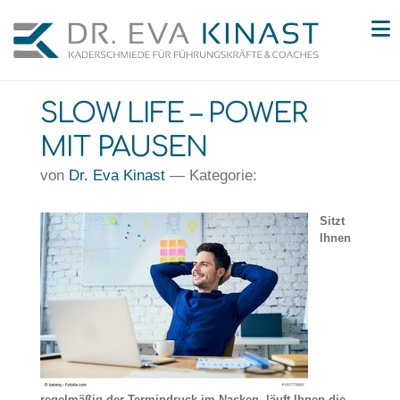
N
SLOW LIFE – POWER
MIT PAUSEN
von
Dr. Eva Kinast
— Kategorie:
Sitzt
Ihnen
regelmäßig der Termindruck im Nacken, läuft Ihnen die