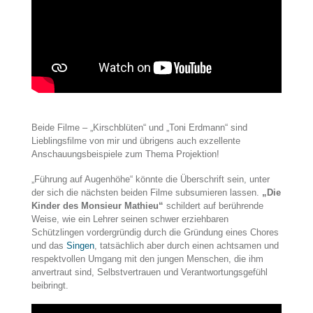
Beide Filme – „Kirschblüten“ und „Toni Erdmann“ sind
Lieblingsfilme von mir und übrigens auch exzellente
Anschauungsbeispiele zum Thema Projektion!
„Führung auf Augenhöhe“ könnte die Überschrift sein, unter
der sich die nächsten beiden Filme subsumieren lassen.
„Die
Kinder des Monsieur Mathieu“
schildert auf berührende
Weise, wie ein Lehrer seinen schwer erziehbaren
Schützlingen vordergründig durch die Gründung eines Chores
und das
Singen
, tatsächlich aber durch einen achtsamen und
respektvollen Umgang mit den jungen Menschen, die ihm
anvertraut sind, Selbstvertrauen und Verantwortungsgefühl
beibringt.