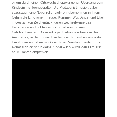
einem durch einen Ortswechsel erzwungenen Übergang vom
Kindsein ins Teenageralter. Die Protagonistin spielt dabei
sozusagen eine Nebenrolle, vielmehr übernehmen in ihrem
Gehirn die Emotionen Freude, Kummer, Wut, Angst und Ekel
in Gestalt von Zeichentrickfiguren wechselweise das
Kommando und richten ein nicht beherrschbares
Gefühlschaos an. Diese witzig-scharfsinnige Analyse des
Ausmaßes, in dem unser Handeln durch meist unbewusste
Emotionen und eben
nicht
durch den Verstand bestimmt ist,
eignet sich
nicht
für kleine Kinder – ich würde den Film erst
ab 10 Jahren empfehlen.