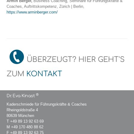
Armin Berger,
Business Coaching, Seminare für Führungskräfte &
Coaches, Auftrittskompetenz, Zürich | Berlin,
https://www.arminberger.com/
ÜBERZEUGT? HIER GEHT'S
ZUM
KONTAKT
®
Dr. Eva Kinast
Kaderschmiede für Führungskräfte & Coaches
Rheingoldstraße 4
80639 München
T
+49 89 13 92 63 69
M
+49 170 480 88 62
F +49 89 13 92 63 75