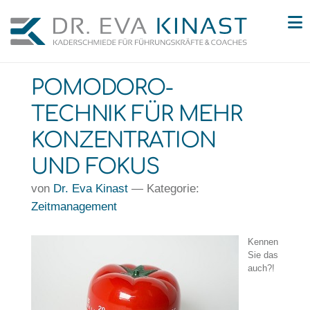
N
POMODORO-
TECHNIK FÜR MEHR
KONZENTRATION
UND FOKUS
von
Dr. Eva Kinast
— Kategorie:
Zeitmanagement
Kennen
Sie das
auch?!