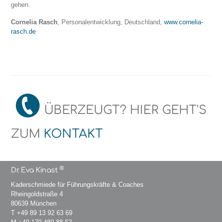
gehen.
Cornelia Rasch
, Personalentwicklung, Deutschland,
www.cornelia-
rasch.de
ÜBERZEUGT? HIER GEHT'S
ZUM
KONTAKT
®
Dr. Eva Kinast
Kaderschmiede für Führungskräfte & Coaches
Rheingoldstraße 4
80639 München
T
+49 89 13 92 63 69